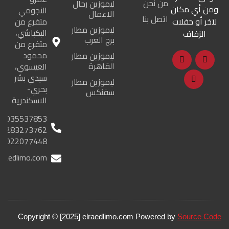
من نحن
ليموزين رجال
ومن أي مكان
النجومي
الاعمال
اتصل بنا
لآخر أو حفلات
متفرع من
ليموزين مطار
البكباشي،
الزفاف
برج العرب
متفرع من
محمود
ليموزين مطار
القاهرة
العيسوي،
سيدي بشر
ليموزين مطار
بحري-
سفنكس
الاسكندرية
035537853
01283273762
01022077448
lraedlimo.com
Copyright © [2025] elraedlimo.com Powered by
Source Code