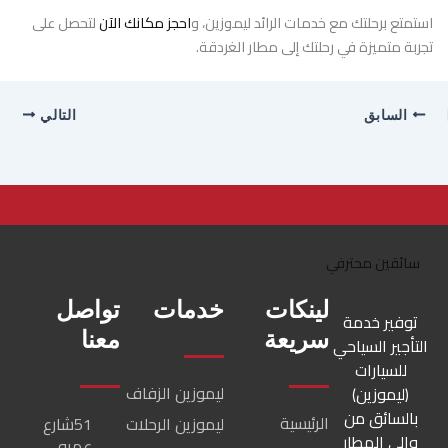
استمتع برحلتك مع خدمات الرائد ليموزين، و
احجز مكانك الآن
لتحصل على
تجربة متميزة في رحلتك إلى مطار الغردقة.
السابق
التالي
لينكات
خدمات
تواصل
توفير خدمة
سريعة
معنا
التأجير السياحي
للسيارات
ليموزين الزفاف
(ليموزين)
بالسائق من
الرئيسية
ليموزين الرحلات
51شارع
والى المطار
عمرو