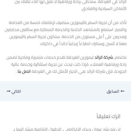
الرائد في الغردقة. ستحظى براحة ورفاهية لا مثيل لها أثناء تنقلك بين
الأماكن السياحية والفنادق.
تأكد من أن تجربة السفر بالليموزين ستضيف لإقامتك لمسة من الفخامة
والتميز. استمتع بالمشاهد الخلابة والخدمة الممتازة مع سائقين محترفين
ومدربين على أعلى مستوى من الخدمة. ستكون تجربة السفر بالليموزين
معنا لا تُنسى وستترك انطباعاً إيجابياً خالداً في ذاكرتك.
باختصار،
شركة الرائد
ليموزين الغردقة تقدم خدمات متميزة وفاخرة تضمن
راحة ورفاهية العملاء. فإذا كنت تبحث عن تجربة استثنائية وخدمة عالية
الجودة، فإن شركة الرائد هي الخيار الأمثل لك في الغردقة
اتصل بنا
.
السابق
التالي
اترك تعليقاً
لن يتم نشر عنوان بريدك الإلكتروني.
الحقول الإلزامية مشار إليها بـ