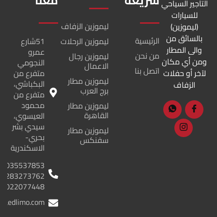
سريعة
معنا
التأجير السياحي
للسيارات
ليموزين الزفاف
(ليموزين)
بالسائق من
الرئيسية
ليموزين الرحلات
51شارع
والى المطار
عمرو
من نحن
ليموزين رجال
ومن أي مكان
النجومي
الاعمال
اتصل بنا
لآخر أو حفلات
متفرع من
ليموزين مطار
البكباشي،
الزفاف
برج العرب
متفرع من
محمود
ليموزين مطار
القاهرة
العيسوي،
سيدي بشر
ليموزين مطار
بحري-
سفنكس
الاسكندرية
035537853
01283273762
01022077448
lraedlimo.com