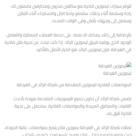
تتوفر سيارات ليموزين فاخرة مع سائقين مدربين ومحترفين يضمنون لك
راحة وسلامة أثناء رحلتك. ستتمتع براحة البال والاسترخاء أثناء التنقل
وستصل إلى وجهتك بأمان وفي الوقت المحدد.
بالإضافة إلى ذلك، يمكنك الاعتماد على خدمة العملاء الممتازة والتعامل
الودود الذي يوفره فريق ليموزين الرائد. إذا كنت تبحث عن تجربة نقل فاخرة
في الغردقة، فإن ليموزين الرائد هو الخيار الأمثل بالتأكيد.
ليموزين الغردقة
المواصفات الفاخرة لليموزين المقدمة من شركة الرائد في الغردقة
تضمن شركة الرائد أن تكون جميع الليموزينات المقدمة مزودة بأحدث
التقنيات والمرافق المريحة والمواصفات الفاخرة. ستحصل على تجربة
فاخرة تليق بك.
تمتلك شركة الرائد في الغردقة يموزين فاخر يتميز بمواصفات عالية الجودة،
حيث يتمتع بتصميم داخلي فاخر ومريح يتسع لعدد كبير من الركاب.