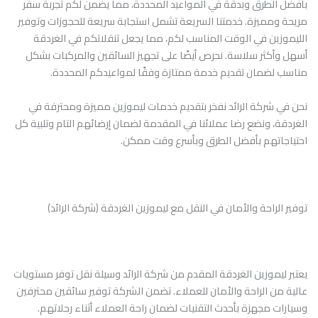
بأفضل الطرق وبدقة في المواعيد المحددة، مما يضمن لكم تجربة سفر
مريحة ومميزة. خدمتنا السريعة تشمل استجابة سريعة للحجوزات وتوفير
الليموزين في الوقت المناسب لكم، مما يجعل تنقلاتكم في الغردقة
أسهل وأكثر سلاسة. نحرص أيضًا على تجهيز السائقين والمركبات بشكل
مناسب لضمان تقديم خدمة ممتازة وفقًا لمواعيدكم المحددة.
نحن في شركة الرائد نفخر بتقديم خدمات ليموزين مميزة ومحترفة في
الغردقة، ونضع رضا عملائنا في المقدمة لضمان إرضائهم التام وتلبية كل
احتياجاتهم بأفضل الطرق وبأسرع وقت ممكن.
توفير الراحة والأمان في النقل مع ليموزين الغردقة (شركة الرائد)
يعتبر ليموزين الغردقة المقدم من شركة الرائد وسيلة نقل توفر مستويات
عالية من الراحة والأمان للعملاء. تضمن الشركة توفير سائقين محترفين
وسيارات مجهزة بأحدث التقنيات لضمان راحة العملاء أثناء رحلاتهم.