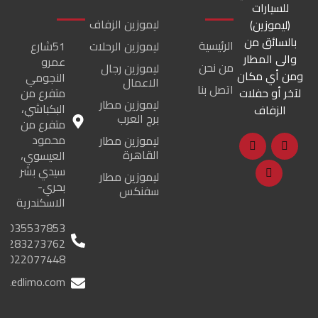
للسيارات
ليموزين الزفاف
(ليموزين)
بالسائق من
الرئيسية
ليموزين الرحلات
51شارع
والى المطار
عمرو
من نحن
ليموزين رجال
ومن أي مكان
النجومي
الاعمال
اتصل بنا
لآخر أو حفلات
متفرع من
ليموزين مطار
البكباشي،
الزفاف
برج العرب
متفرع من
محمود
ليموزين مطار
القاهرة
العيسوي،
سيدي بشر
ليموزين مطار
بحري-
سفنكس
الاسكندرية
035537853
01283273762
01022077448
lraedlimo.com