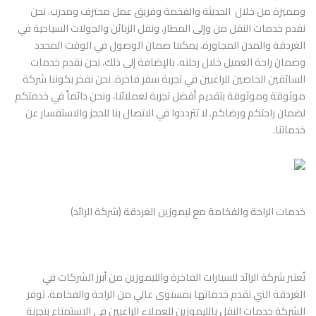
ومميزة من خلال الحديثة والفخمة وفريق عمل محترف ومدرب. نحن
نقدم خدمات النقل من وإلى المطار، ونقل الزبائن والجولات السياحية في
الغردقة والمدن المجاورة. يمكننا ضمان الوصول في الوقت المحدد
وضمان راحة العميل خلال رحلته. بالإضافة إلى ذلك، نحن نقدم خدمات
السائقين الخاصين للراغبين في تجربة سفر فاخرة. نحن نفخر بكوننا شركة
موثوقة وموثوقة بتقديم أفضل تجربة لعملائنا، ونحن دائماً في خدمتكم
لضمان راحتكم ورضاكم. لا تترددوا في الاتصال بنا للحجز والاستفسار عن
خدماتنا.
خدمات الراحة والفخامة مع ليموزين الغردقة (شركة الرائد)
تُعتبر شركة الرائد للسيارات الفاخرة والليموزين من أبرز الشركات في
الغردقة التي تقدم خدماتها بمستوى عالي من الراحة والفخامة. توفر
الشركة خدمات النقل بالليموزين للعملاء الراغبين في الاستمتاع بتجربة