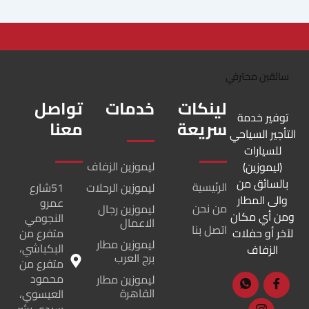
لينكات
خدمات
تواصل
توفير خدمة
سريعة
معنا
التأجير السياحي
للسيارات
ليموزين الزفاف
(ليموزين)
بالسائق من
الرئيسية
ليموزين الرحلات
51شارع
والى المطار
عمرو
من نحن
ليموزين رجال
ومن أي مكان
النجومي
الاعمال
اتصل بنا
لآخر أو حفلات
متفرع من
ليموزين مطار
البكباشي،
الزفاف
برج العرب
متفرع من
محمود
ليموزين مطار
القاهرة
العيسوي،
سيدي بشر