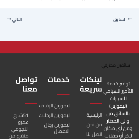
السابق
التالي
لينكات
خدمات
تواصل
توفير خدمة
سريعة
معنا
التأجير السياحي
للسيارات
ليموزين الزفاف
(ليموزين)
بالسائق من
الرئيسية
ليموزين الرحلات
51شارع
والى المطار
عمرو
من نحن
ليموزين رجال
ومن أي مكان
النجومي
الاعمال
اتصل بنا
لآخر أو حفلات
متفرع من