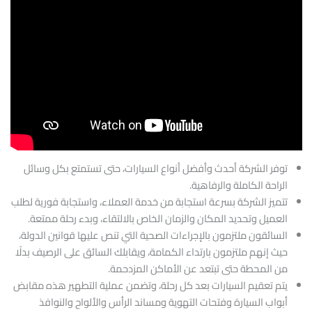
توفر الشركة أحدث وأفضل أنواع السيارات، حتى تستمتع بكل وسائل
الراحة الكاملة والرفاهية.
تتميز الشركة بسرعة استجابة من خدمة العملاء، واستجابة فورية لطلب
العميل وتحديد المكان والزمان الخاص بالالتقاء، وبدء رحلة ممتعة.
السائقون ملتزمون بالإجراءات الصحية التي تنص عليها قوانين الدولة،
حيث إنهم ملتزمون بارتداء الكمامة، ويقابلك السائق على الرصيف بدلًا
من المحطة حتى تبتعد عن الأماكن المزدحمة.
يتم تعقيم السيارات بعد كل رحلة، وتضمن عملية التطهير هذه مقابض
أبواب السيارة وفتحات التهوية ومساند الرأس والألواح والنوافذ