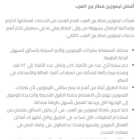
أفضل ليموزين مطار برج العرب
شركات ليموزين مطار برج العرب تقدم العديد من الخدمات لعملائها الكرام،
وإمكانية الإنتقال بسهولة من وإلى المطار وفي ما يلي سنعرض لكم أهم
خدمات ليموزين مطار برج العرب كالتالي:
يمكنك الاستعانة بشركات الليموزين وتأجير السيارة بالسائق لتسهيل
الرحلة الطويلة.
حجز سيارة لأي عدد من الأفراد كان، وتصل عدد الأفراد إلي ٥٢ فرد،
وهذه ميزة رائعة لتمكُنك من اصطحاب أفراد العائلة والأصدقاء في
السفر.
حفظ الطريق أيضًا من أهم ما يميز سائقي الليموزين، لأن شركات
الليموزين تهتم كل الاهتمام بحفظ الطرق القديمة والجديدة للوصول
إلى الوجهة التي يريدها العميل بأسهل طريقة ممكنة.
كما تحرص شركة ليموزين برج العرب على أن يكون السائق متمكن من
استخدام التطبيقات التي تساعد في الطريق والتي تُظهر لك أماكن
التعطل المروري وتجنبها وهكذا يحافظون على وقتك لتصل في
ميعادك المحدد.