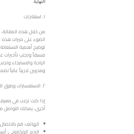
النهاية
١. استنتاجات
من خلال هذه المقالة، ت
الضوء على ميزات هذه ا
توضيح أهمية الاستعانة
مسبقاً وتجنب تأخيرات غي
الراحة والاسترخاء وتجنب
ومدربين تدريباً عالياً ل
٢. الاستفسارات وطرق الاتصال
إذا كنت ترغب في معرفة 
أخرى، يمكنك التواصل معه
الهاتف: قم بالاتصال
البريد الإلكتروني: أر