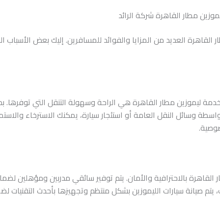
موزين مطار القاهرة شركة الرائد
لقاهرة العديد من المزايا والفوائد للمسافرين. إليك بعض الأسباب التي تج
خدمة ليموزين مطار القاهرة هي الراحة وسهولة التنقل التي توفرها. بدل
اسطة وسائل النقل العامة أو استئجار سيارة، يمكنك الاسترخاء والاستمت
وصية.
ر القاهرة بالاحترافية والأمان. يتم توفير سائقي مدربين ومؤهلين لضم
، يتم صيانة سيارات الليموزين بشكل منتظم وتجهيزها بأحدث التقنيات لض