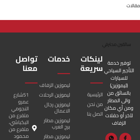
مقالات
لينكات
خدمات
تواصل
توفير خدمة
سريعة
معنا
التأجير السياحي
للسيارات
ليموزين الزفاف
(ليموزين)
بالسائق من
الرئيسية
ليموزين الرحلات
51شارع
والى المطار
عمرو
من نحن
ليموزين رجال
ومن أي مكان
النجومي
الاعمال
اتصل بنا
لآخر أو حفلات
متفرع من
ليموزين مطار
البكباشي،
الزفاف
برج العرب
متفرع من
محمود
ليموزين مطار