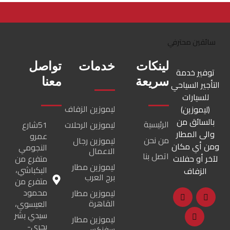
لينكات
خدمات
تواصل
توفير خدمة
سريعة
معنا
التأجير السياحي
للسيارات
ليموزين الزفاف
(ليموزين)
بالسائق من
الرئيسية
ليموزين الرحلات
51شارع
والى المطار
عمرو
من نحن
ليموزين رجال
ومن أي مكان
النجومي
الاعمال
اتصل بنا
لآخر أو حفلات
متفرع من
ليموزين مطار
البكباشي،
الزفاف
برج العرب
متفرع من
محمود
ليموزين مطار
القاهرة
العيسوي،
سيدي بشر
ليموزين مطار
بحري-
سفنكس