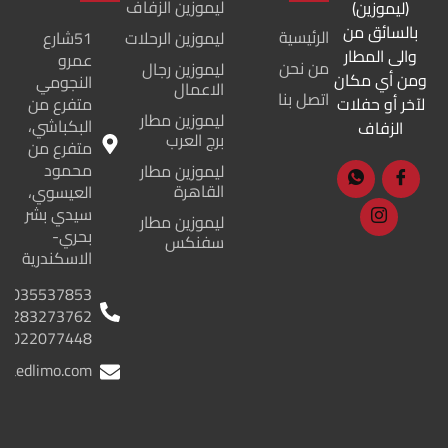
ليموزين الزفاف
(ليموزين)
بالسائق من
الرئيسية
ليموزين الرحلات
51شارع
والى المطار
عمرو
من نحن
ليموزين رجال
ومن أي مكان
النجومي
الاعمال
اتصل بنا
لآخر أو حفلات
متفرع من
ليموزين مطار
البكباشي،
الزفاف
برج العرب
متفرع من
محمود
ليموزين مطار
القاهرة
العيسوي،
سيدي بشر
ليموزين مطار
بحري-
سفنكس
الاسكندرية
035537853
01283273762
01022077448
lraedlimo.com