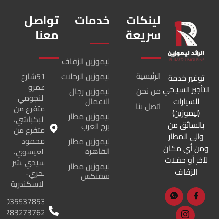
لينكات
خدمات
تواصل
سريعة
معنا
ليموزين الزفاف
الرئيسية
ليموزين الرحلات
51شارع
توفير خدمة
عمرو
التأجير السياحي
من نحن
ليموزين رجال
النجومي
للسيارات
الاعمال
اتصل بنا
متفرع من
(ليموزين)
ليموزين مطار
البكباشي،
بالسائق من
برج العرب
متفرع من
والى المطار
محمود
ليموزين مطار
ومن أي مكان
القاهرة
العيسوي،
لآخر أو حفلات
سيدي بشر
ليموزين مطار
الزفاف
بحري-
سفنكس
الاسكندرية
035537853
01283273762