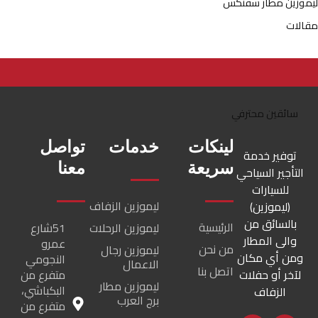
ليموزين مطار سفنكس
مقالات
لينكات
خدمات
تواصل
توفير خدمة
سريعة
معنا
التأجير السياحي
للسيارات
ليموزين الزفاف
(ليموزين)
بالسائق من
الرئيسية
ليموزين الرحلات
51شارع
والى المطار
عمرو
من نحن
ليموزين رجال
ومن أي مكان
النجومي
الاعمال
اتصل بنا
لآخر أو حفلات
متفرع من
ليموزين مطار
البكباشي،
الزفاف
برج العرب
متفرع من